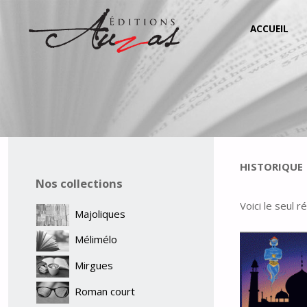
Aller
ACCUEIL
au
contenu
HISTORIQUE
Nos collections
Voici le seul r
Majoliques
Mélimélo
Mirgues
Roman court