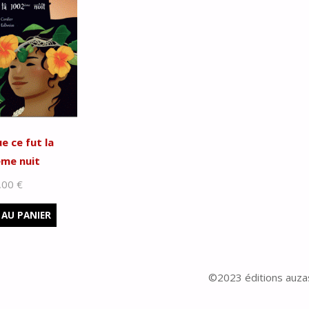
e ce fut la
me nuit
,00
€
 AU PANIER
©2023 éditions auza