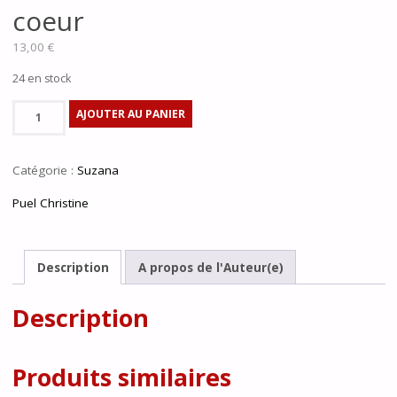
coeur
13,00
€
24 en stock
quantité
AJOUTER AU PANIER
de
Un
Catégorie :
Suzana
Dromadaire
dans
Puel Christine
le
coeur
Description
A propos de l'Auteur(e)
Description
Produits similaires