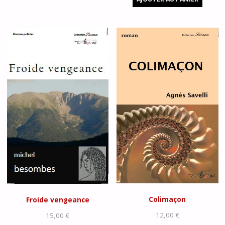
Colimaçon
Froide vengeance
12,00
€
15,00
€