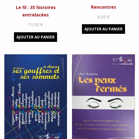
Rencontres
Le fil : 35 histoires
entrelacées
8,00
€
11,00
€
AJOUTER AU PANIER
AJOUTER AU PANIER