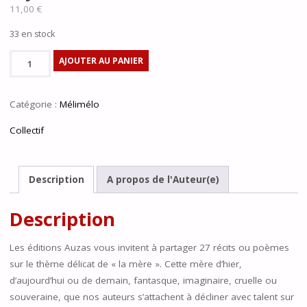
11,00
€
33 en stock
quantité
AJOUTER AU PANIER
de
Il
Catégorie :
Mélimélo
y
a
Collectif
la
mère
Description
A propos de l'Auteur(e)
Description
Les éditions Auzas vous invitent à partager 27 récits ou poèmes
sur le thème délicat de « la mère ». Cette mère d’hier,
d’aujourd’hui ou de demain, fantasque, imaginaire, cruelle ou
souveraine, que nos auteurs s’attachent à décliner avec talent sur