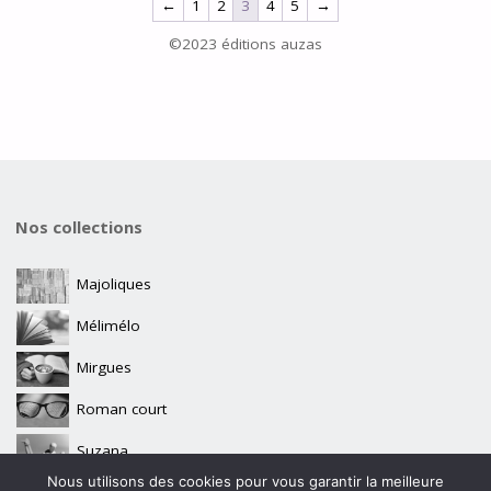
←
1
2
3
4
5
→
©2023 éditions auzas
Nos collections
Majoliques
Mélimélo
Mirgues
Roman court
Suzana
Nous utilisons des cookies pour vous garantir la meilleure
Tesselles