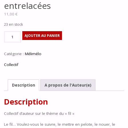
entrelacées
11,00
€
23 en stock
quantité
AJOUTER AU PANIER
de
Le
Catégorie :
Mélimélo
fil
:
Collectif
35
histoires
entrelacées
Description
A propos de l'Auteur(e)
Description
Collectif d’auteur sur le thème du « fil »
Le fil… Voulez-vous le suivre, le mettre en pelote, le nouer, le