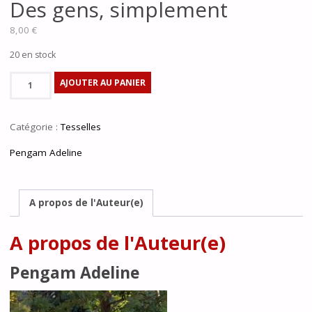
Des gens, simplement
8,00
€
20 en stock
quantité
AJOUTER AU PANIER
de
Des
Catégorie :
Tesselles
gens,
simplement
Pengam Adeline
A propos de l'Auteur(e)
A propos de l'Auteur(e)
Pengam Adeline